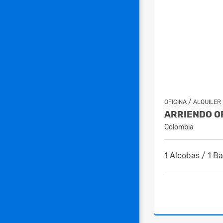
/
OFICINA
ALQUILER
ARRIENDO OF
Colombia
1 Alcobas / 1 Ba