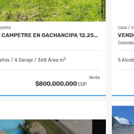
/
VENTA
CASA
V
VENDO CASA CAMPETRE EN GACHANCIPA 12.250MTS 800.000.000
Colombi
2
años / 4 Garaje / 368 Área m
5 Alcob
Venta
$800.000.000
COP