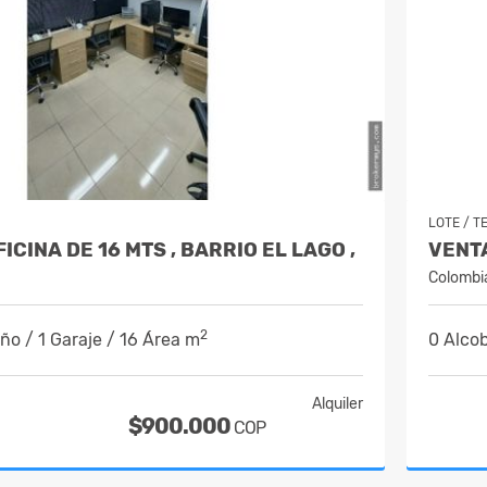
LOTE / T
ICINA DE 16 MTS , BARRIO EL LAGO ,
Colombi
2
ño / 1 Garaje / 16 Área m
0 Alcob
Alquiler
$900.000
COP