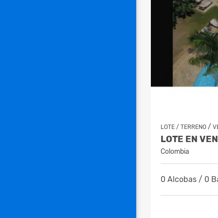
/
LOTE / TERRENO
V
Colombia
0 Alcobas / 0 B