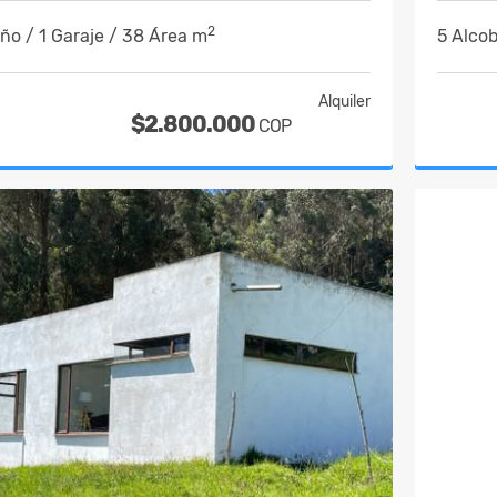
2
año / 1 Garaje / 38 Área m
5 Alcob
Alquiler
$2.800.000
COP