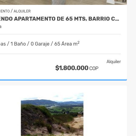
/
MENTO
ALQUILER
ARRIENDO APARTAMENTO DE 65 MTS, BARRIO COSTA AZUL SUBA
a
2
as / 1 Baño / 0 Garaje / 65 Área m
Alquiler
$1.800.000
COP