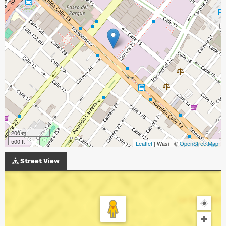
200 m
500 ft
Leaflet
| Wasi - ©
OpenStreetMap
Street View