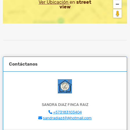
Ver Ubicación
en
street
view
Contáctanos
SANDRA DIAZ FINCA RAIZ
+573183103404
sandradiaz69@hotmail.com