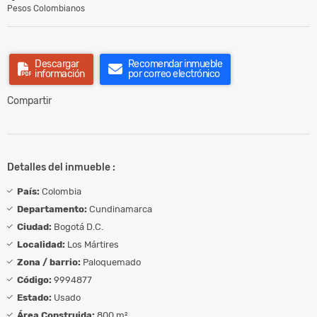
Pesos Colombianos
Descargar
Recomendar inmueble
información
por correo electrónico
Compartir
Detalles del inmueble :
País:
Colombia
Departamento:
Cundinamarca
Ciudad:
Bogotá D.C.
Localidad:
Los Mártires
Zona / barrio:
Paloquemado
Código:
9994877
Estado:
Usado
Área Construida:
800 m²