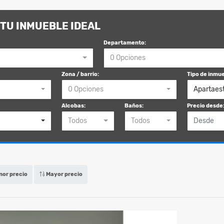
TU INMUEBLE IDEAL
Departamento:
0 Opciones
Zona / barrio:
Tipo de inmue
0 Opciones
Apartaes
Alcobas:
Baños:
Precio desde
Todos
Todos
or precio
Mayor precio