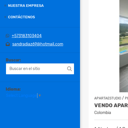
NUESTRA EMPRESA
CONTÁCTENOS
+573183103404
sandradiaz69@hotmail.com
Buscar:
Idioma:
Select Language
▼
/
APARTAESTUDIO
P
Colombia