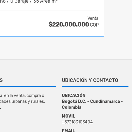
año / 0 Garaje / 35 Área m
Venta
$220.000.000
COP
S
UBICACIÓN Y CONTACTO
al en la venta, compra o
UBICACIÓN
dades urbanas y rurales.
Bogotá D.C. - Cundinamarca -
.
Colombia
MÓVIL
+573183103404
EMAIL