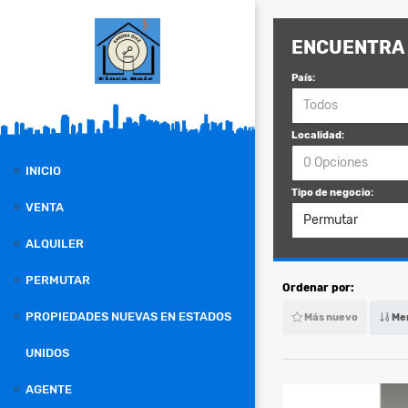
ENCUENTRA 
País:
Todos
Localidad:
0 Opciones
INICIO
Tipo de negocio:
VENTA
Permutar
ALQUILER
PERMUTAR
Ordenar por:
PROPIEDADES NUEVAS EN ESTADOS
Más nuevo
Men
UNIDOS
AGENTE