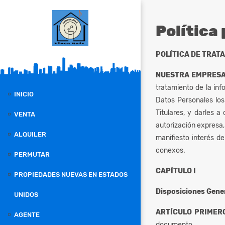
Política
POLÍTICA DE TRAT
NUESTRA EMPRES
tratamiento de la inf
INICIO
Datos Personales los
Titulares, y darles a
VENTA
autorización expresa,
ALQUILER
manifiesto interés d
conexos.
PERMUTAR
CAPÍTULO I
PROPIEDADES NUEVAS EN ESTADOS
Disposiciones Gene
UNIDOS
ARTÍCULO PRIMERO
AGENTE
documento.