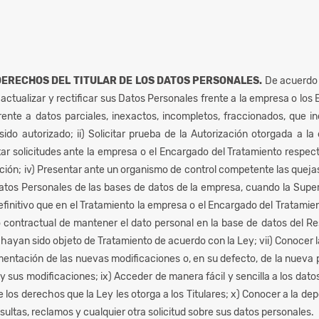
DERECHOS DEL TITULAR DE LOS DATOS PERSONALES.
De acuerdo c
 actualizar y rectificar sus Datos Personales frente a la empresa o lo
 frente a datos parciales, inexactos, incompletos, fraccionados, que
ido autorizado; ii) Solicitar prueba de la Autorización otorgada a l
ntar solicitudes ante la empresa o el Encargado del Tratamiento respec
ción; iv) Presentar ante un organismo de control competente las quejas 
Datos Personales de las bases de datos de la empresa, cuando la Sup
efinitivo que en el Tratamiento la empresa o el Encargado del Tratamie
o contractual de mantener el dato personal en la base de datos del Re
hayan sido objeto de Tratamiento de acuerdo con la Ley; vii) Conocer l
mentación de las nuevas modificaciones o, en su defecto, de la nueva po
a y sus modificaciones; ix) Acceder de manera fácil y sencilla a los da
 los derechos que la Ley les otorga a los Titulares; x) Conocer a la d
sultas, reclamos y cualquier otra solicitud sobre sus datos personales.