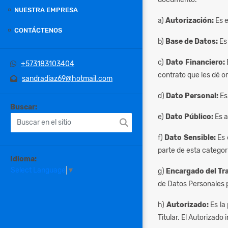
NUESTRA EMPRESA
a)
Autorización:
Es 
CONTÁCTENOS
b)
Base de Datos:
Es
c)
Dato Financiero:
+573183103404
contrato que les dé o
sandradiaz69@hotmail.com
d)
Dato Personal:
Es
Buscar:
e)
Dato Público:
Es a
f)
Dato Sensible:
Es 
parte de esta categor
Idioma:
Select Language
▼
g)
Encargado del Tr
de Datos Personales p
h)
Autorizado:
Es la
Titular. El Autorizado 