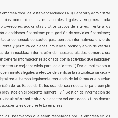
a empresa recauda, están encaminados a: i) Generar y administrar
arias, comerciales, civiles, laborales, legales y en general toda
proveedores, accionistas y otros grupos de interés; frente a los
ión a entidades financieras para gestión de servicios financieros;
contacto comercial; contactos para correos informativos; envío de
a, renta y permuta de bienes inmuebles; recibo y envío de ofertas
atos de inmuebles; información de nuestros aliados comerciales;
y en general, información relacionada con la actividad que impliquen
resenten un mejor servicio para los clientes iii) Dar cumplimiento a
querimientos legales a efectos de verificar la naturaleza jurídica y
digital por el tiempo legalmente requerido de tal forma que puedan
nsmisión de las Bases de Datos cuando sea necesario para cumplir
 previstos en el presente numeral; vii) Gestión de información de
n, vinculación contractual y bienestar del empleado ix) Las demás
 o accidentales que preste La empresa.
son los lineamientos que serán respetados por La empresa en los