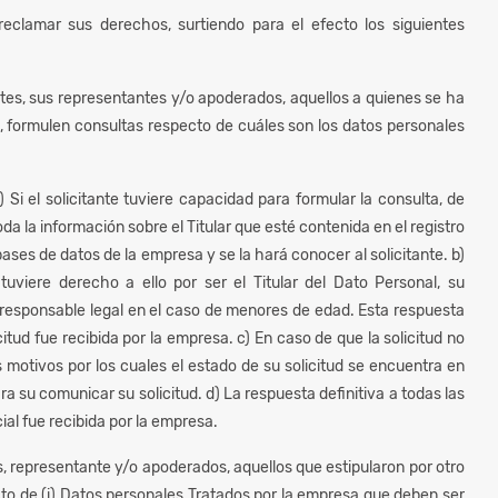
 reclamar sus derechos, surtiendo para el efecto los siguientes
es, sus representantes y/o apoderados, aquellos a quienes se ha
s, formulen consultas respecto de cuáles son los datos personales
Si el solicitante tuviere capacidad para formular la consulta, de
da la información sobre el Titular que esté contenida en el registro
bases de datos de la empresa y se la hará conocer al solicitante. b)
uviere derecho a ello por ser el Titular del Dato Personal, su
l responsable legal en el caso de menores de edad. Esta respuesta
citud fue recibida por la empresa. c) En caso de que la solicitud no
s motivos por los cuales el estado de su solicitud se encuentra en
para su comunicar su solicitud. d) La respuesta definitiva a todas las
cial fue recibida por la empresa.
 representante y/o apoderados, aquellos que estipularon por otro
cto de (i) Datos personales Tratados por la empresa que deben ser