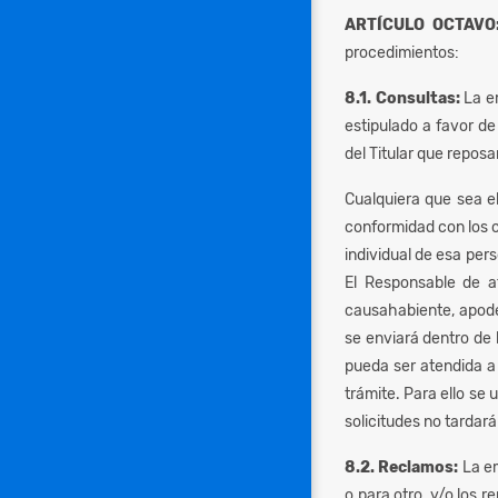
ARTÍCULO OCTAVO
procedimientos:
8.1. Consultas:
La e
estipulado a favor de
del Titular que repos
Cualquiera que sea el
conformidad con los cr
individual de esa pers
El Responsable de at
causahabiente, apoder
se enviará dentro de l
pueda ser atendida a 
trámite. Para ello se 
solicitudes no tardará
8.2. Reclamos:
La e
o para otro, y/o los 