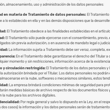
ón, almacenamiento, uso y administración de los datos personales:
dad en materia de Tratamiento de datos personales:
El Tratamiento 
e a lo establecido en ella y en las demás disposiciones que la desarrolle
dad:
El Tratamiento obedece a las finalidades establecidas en el artícu
ad:
El Tratamiento sólo puede ejercerse con el consentimiento, previo, 
lgados sin previa autorización, o en ausencia de mandato legal o judici
idad:
La información sujeta a Tratamiento debe ser veraz, completa, e
parencia:
En el Tratamiento debe garantizarse el derecho del Titular a
lquier momento y sin restricciones, información acerca de la existenci
o y circulación restringida:
El Tratamiento de los datos personales y
la autorización brindada por el Titular. Los datos personales no podrán
almacenarse en la nube, softwares o mecanismos similares, estos tendr
idad:
La empresa brindará condiciones mínimas de seguridad para prote
arán medidas básicas de archivo respecto de los documentos físicos y 
la nube para los archivos digitales.
dencialidad:
Por regla general y salvo lo dispuesto en la Ley, en el resp
os dos casos) la información y los datos personales serán de tratamiento