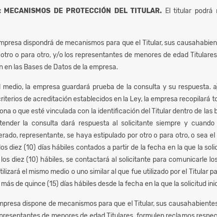
: MECANISMOS DE PROTECCIÓN DEL TITULAR.
El titular podrá
mpresa dispondrá de mecanismos para que el Titular, sus causahabient
 otro o para otro, y/o los representantes de menores de edad Titulare
an en las Bases de Datos de la empresa.
 medio, la empresa guardará prueba de la consulta y su respuesta. a) 
iterios de acreditación establecidos en la Ley, la empresa recopilará to
ona o que esté vinculada con la identificación del Titular dentro de las 
ender la consulta dará respuesta al solicitante siempre y cuando t
ado, representante, se haya estipulado por otro o para otro, o sea e
os diez (10) días hábiles contados a partir de la fecha en la que la soli
los diez (10) hábiles, se contactará al solicitante para comunicarle lo
utilizará el mismo medio o uno similar al que fue utilizado por el Titular 
 más de quince (15) días hábiles desde la fecha en la que la solicitud ini
mpresa dispone de mecanismos para que el Titular, sus causahabientes,
representantes de menores de edad Titulares, formulen reclamos respe