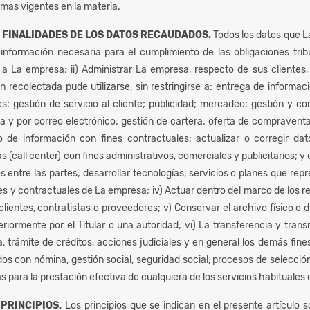
rmas vigentes en la materia.
 FINALIDADES DE LOS DATOS RECAUDADOS.
Todos los datos que L
información necesaria para el cumplimiento de las obligaciones tribut
a La empresa; ii) Administrar La empresa, respecto de sus clientes, 
ón recolectada pude utilizarse, sin restringirse a: entrega de informac
tes; gestión de servicio al cliente; publicidad; mercadeo; gestión y 
a y por correo electrónico; gestión de cartera; oferta de compravent
ado de información con fines contractuales; actualizar o corregir d
s (call center) con fines administrativos, comerciales y publicitarios; 
s entre las partes; desarrollar tecnologías, servicios o planes que rep
es y contractuales de La empresa; iv) Actuar dentro del marco de los re
clientes, contratistas o proveedores; v) Conservar el archivo físico o 
riormente por el Titular o una autoridad; vi) La transferencia y tra
 trámite de créditos, acciones judiciales y en general los demás fines
s con nómina, gestión social, seguridad social, procesos de selecció
s para la prestación efectiva de cualquiera de los servicios habituales
 PRINCIPIOS.
Los principios que se indican en el presente artículo 