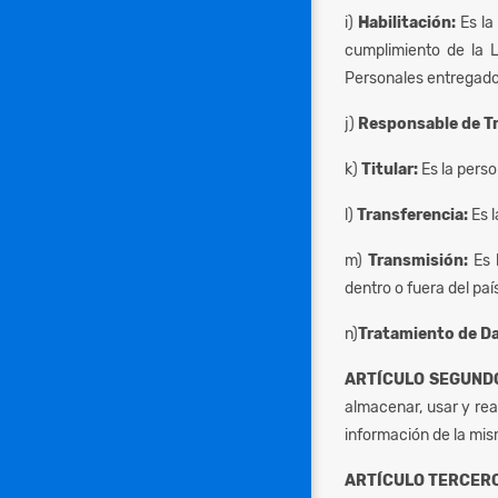
i)
Habilitación:
Es la
cumplimiento de la L
Personales entregados
j)
Responsable de T
k)
Titular:
Es la pers
l)
Transferencia:
Es 
m)
Transmisión:
Es 
dentro o fuera del pa
n)
Tratamiento de D
ARTÍCULO SEGUND
almacenar, usar y rea
información de la mis
ARTÍCULO TERCERO