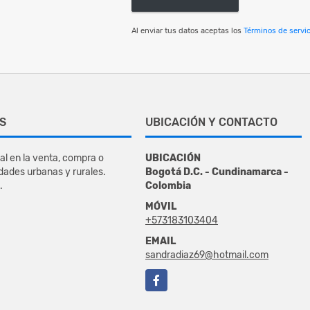
Al enviar tus datos aceptas los
Términos de servic
S
UBICACIÓN Y CONTACTO
al en la venta, compra o
UBICACIÓN
dades urbanas y rurales.
Bogotá D.C. - Cundinamarca -
.
Colombia
MÓVIL
+573183103404
EMAIL
sandradiaz69@hotmail.com
Facebook