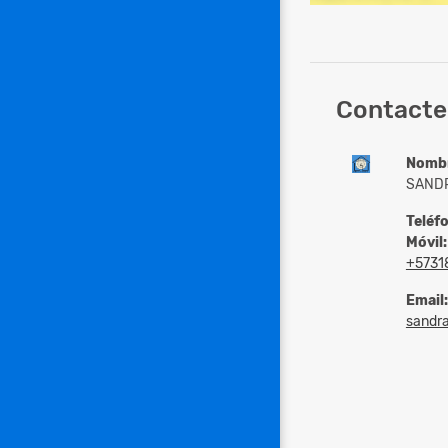
Contacte
Nomb
SANDR
Teléf
Móvil:
+5731
Email:
sandr