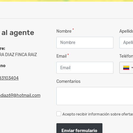
*
 al agente
Nombre
Apelli
re:
A DIAZ FINCA RAIZ
*
Email
Teléfo
ono
83103404
Comentarios
adiaz69@hotmail.com
Acepto recibir información sobre ofertas
Enviar formulario