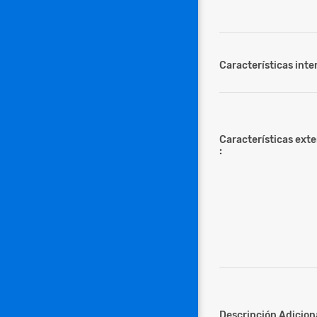
Características inter
Características ext
:
Descripción Adiciona