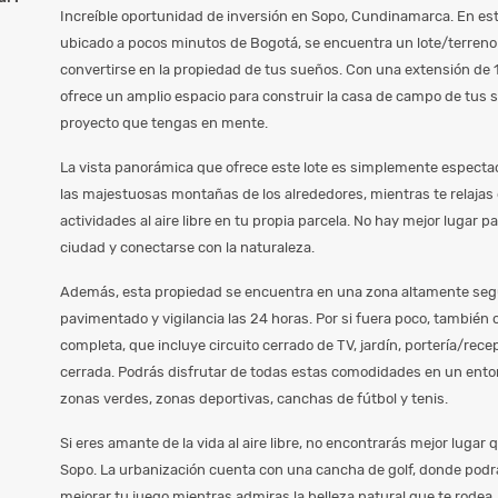
Increíble oportunidad de inversión en Sopo, Cundinamarca. En e
ubicado a pocos minutos de Bogotá, se encuentra un lote/terreno 
convertirse en la propiedad de tus sueños. Con una extensión de 
ofrece un amplio espacio para construir la casa de campo de tus s
proyecto que tengas en mente.
La vista panorámica que ofrece este lote es simplemente espectac
las majestuosas montañas de los alrededores, mientras te relajas e
actividades al aire libre en tu propia parcela. No hay mejor lugar 
ciudad y conectarse con la naturaleza.
Además, esta propiedad se encuentra en una zona altamente segu
pavimentado y vigilancia las 24 horas. Por si fuera poco, también 
completa, que incluye circuito cerrado de TV, jardín, portería/rec
cerrada. Podrás disfrutar de todas estas comodidades en un ent
zonas verdes, zonas deportivas, canchas de fútbol y tenis.
Si eres amante de la vida al aire libre, no encontrarás mejor lugar 
Sopo. La urbanización cuenta con una cancha de golf, donde podrá
mejorar tu juego mientras admiras la belleza natural que te rode