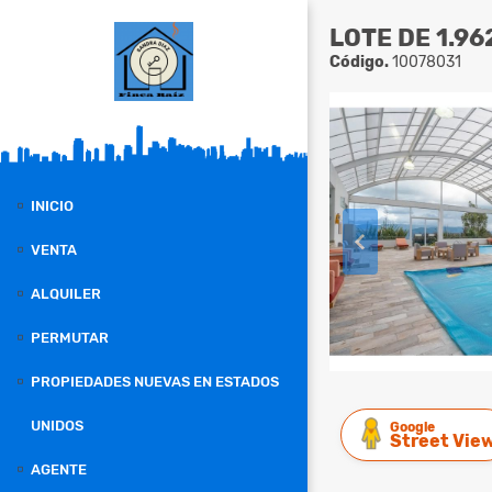
LOTE DE 1.9
Código.
10078031
INICIO
VENTA
ALQUILER
PERMUTAR
PROPIEDADES NUEVAS EN ESTADOS
UNIDOS
Google
Street Vie
AGENTE