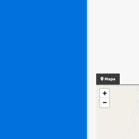
Mapa
+
−