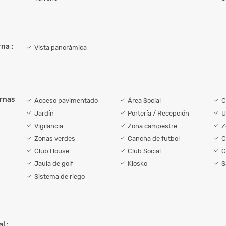
na :
Vista panorámica
ernas
Acceso pavimentado
Área Social
C
Jardín
Portería / Recepción
U
Vigilancia
Zona campestre
Z
Zonas verdes
Cancha de futbol
C
Club House
Club Social
G
Jaula de golf
Kiosko
S
Sistema de riego
l :