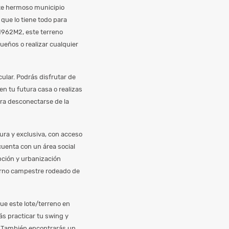
ste hermoso municipio
que lo tiene todo para
1962M2, este terreno
ueños o realizar cualquier
ular. Podrás disfrutar de
n tu futura casa o realizas
para desconectarse de la
ra y exclusiva, con acceso
cuenta con un área social
epción y urbanización
orno campestre rodeado de
que este lote/terreno en
s practicar tu swing y
a. También encontrarás un