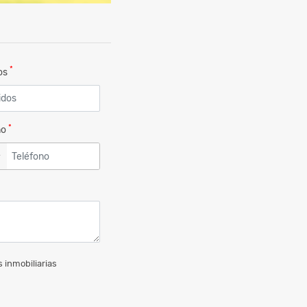
*
dos
*
no
▼
 inmobiliarias