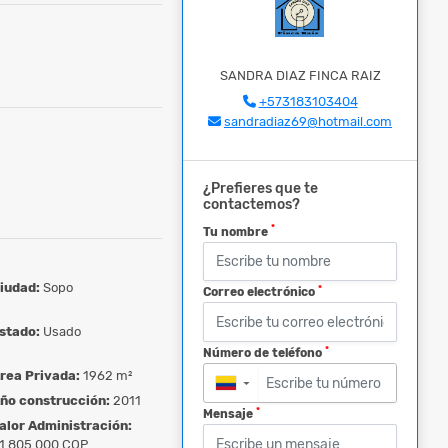
SANDRA DIAZ FINCA RAIZ
+573183103404
sandradiaz69@hotmail.com
¿Prefieres que te
contactemos?
*
Tu nombre
iudad:
Sopo
*
Correo electrónico
stado:
Usado
*
Número de teléfono
rea Privada:
1962 m²
▼
ño construcción:
2011
*
Mensaje
alor Administración:
1.805.000 COP