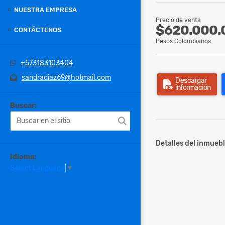
NUESTRA EMPRESA
Precio de venta
$620.000.
CONTÁCTENOS
Pesos Colombianos
+573183103404
sandradiaz69@hotmail.com
Descargar
información
Buscar:
Detalles del inmuebl
Idioma:
Select Language
▼