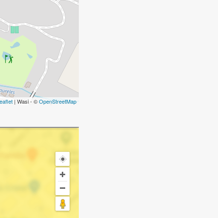
eaflet
| Wasi - ©
OpenStreetMap