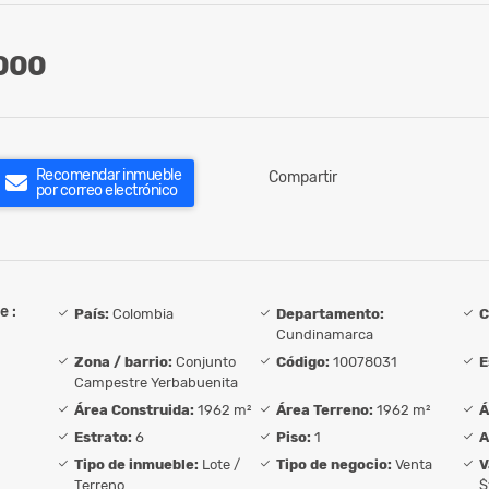
000
Recomendar inmueble
Compartir
por correo electrónico
e :
País:
Colombia
Departamento:
C
Cundinamarca
Zona / barrio:
Conjunto
Código:
10078031
E
Campestre Yerbabuenita
Área Construida:
1962 m²
Área Terreno:
1962 m²
Á
Estrato:
6
Piso:
1
A
Tipo de inmueble:
Lote /
Tipo de negocio:
Venta
V
Terreno
$