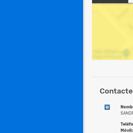
Contacte
Nomb
SANDR
Teléf
Móvil: