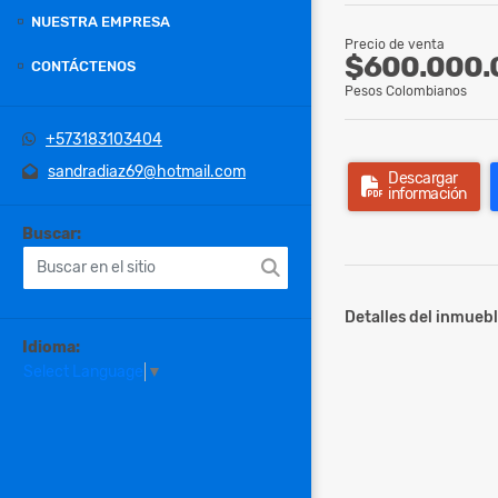
NUESTRA EMPRESA
Precio de venta
$600.000.
CONTÁCTENOS
Pesos Colombianos
+573183103404
sandradiaz69@hotmail.com
Descargar
información
Buscar:
Detalles del inmuebl
Idioma:
Select Language
▼