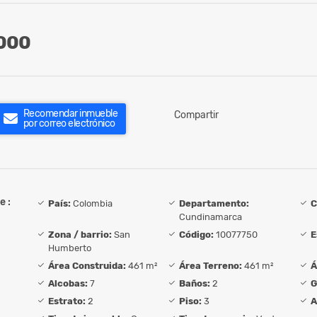
000
Recomendar inmueble
Compartir
por correo electrónico
e :
País:
Colombia
Departamento:
C
Cundinamarca
Zona / barrio:
San
Código:
10077750
E
Humberto
Área Construida:
461 m²
Área Terreno:
461 m²
Á
Alcobas:
7
Baños:
2
G
Estrato:
2
Piso:
3
A