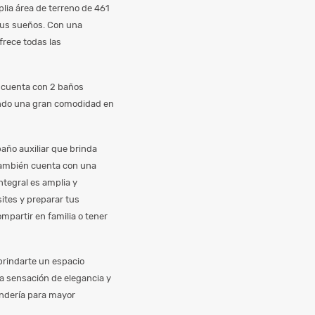
lia área de terreno de 461
 tus sueños. Con una
frece todas las
, cuenta con 2 baños
iendo una gran comodidad en
año auxiliar que brinda
También cuenta con una
integral es amplia y
ites y preparar tus
ompartir en familia o tener
brindarte un espacio
la sensación de elegancia y
ndería para mayor