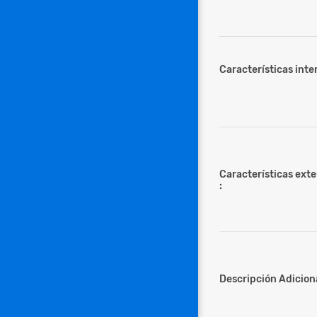
Características inter
Características ext
:
Descripción Adiciona