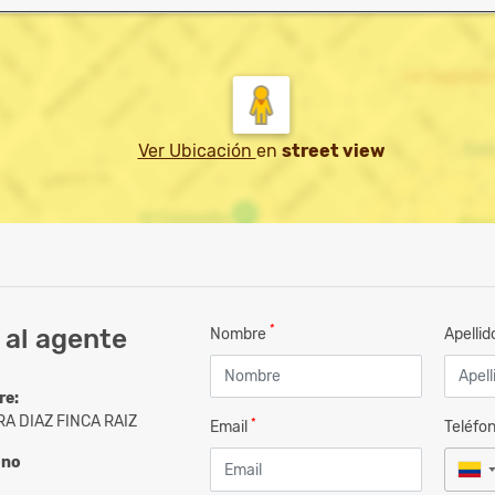
Ver Ubicación
en
street view
*
 al agente
Nombre
Apelli
re:
A DIAZ FINCA RAIZ
*
Email
Teléfo
ono