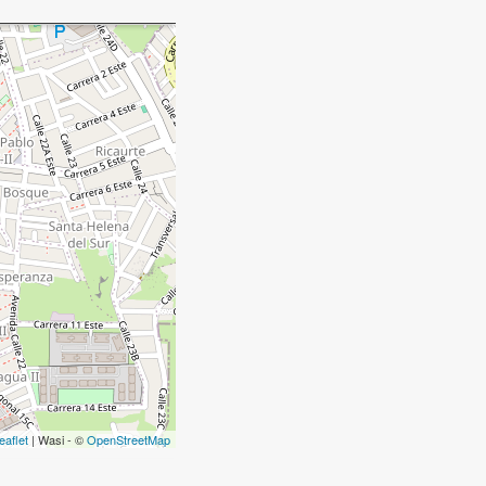
eaflet
| Wasi - ©
OpenStreetMap