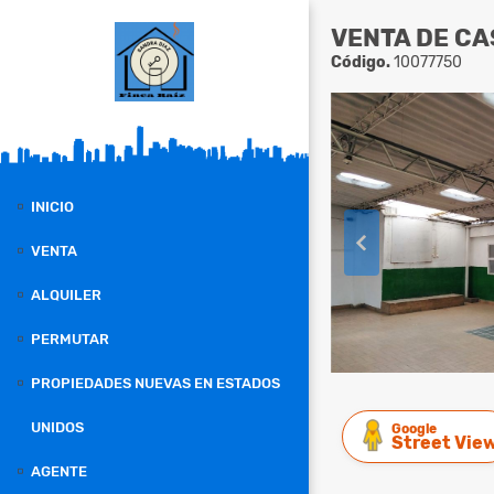
VENTA DE CA
Código.
10077750
INICIO
VENTA
ALQUILER
PERMUTAR
PROPIEDADES NUEVAS EN ESTADOS
UNIDOS
Google
Street Vie
AGENTE