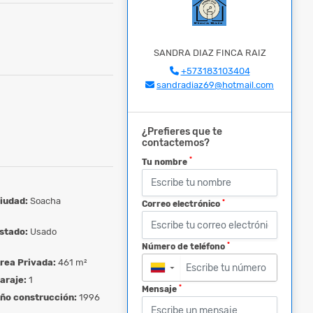
SANDRA DIAZ FINCA RAIZ
+573183103404
sandradiaz69@hotmail.com
¿Prefieres que te
contactemos?
*
Tu nombre
iudad:
Soacha
*
Correo electrónico
stado:
Usado
*
Número de teléfono
rea Privada:
461 m²
▼
araje:
1
*
Mensaje
ño construcción:
1996