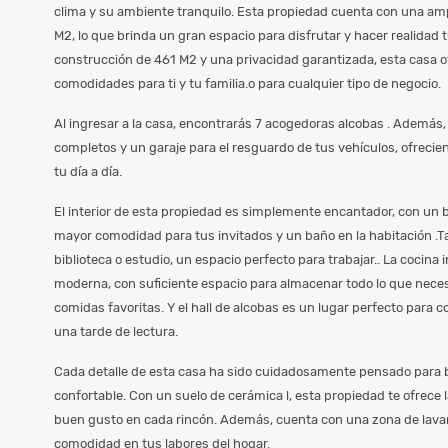
clima y su ambiente tranquilo. Esta propiedad cuenta con una amp
M2, lo que brinda un gran espacio para disfrutar y hacer realidad
construcción de 461 M2 y una privacidad garantizada, esta casa o
comodidades para ti y tu familia.o para cualquier tipo de negocio.
Al ingresar a la casa, encontrarás 7 acogedoras alcobas . Además
completos y un garaje para el resguardo de tus vehículos, ofrec
tu día a día.
El interior de esta propiedad es simplemente encantador, con un b
mayor comodidad para tus invitados y un baño en la habitación .
biblioteca o estudio, un espacio perfecto para trabajar.. La cocina 
moderna, con suficiente espacio para almacenar todo lo que neces
comidas favoritas. Y el hall de alcobas es un lugar perfecto para c
una tarde de lectura.
Cada detalle de esta casa ha sido cuidadosamente pensado para 
confortable. Con un suelo de cerámica l, esta propiedad te ofrece 
buen gusto en cada rincón. Además, cuenta con una zona de lava
comodidad en tus labores del hogar.