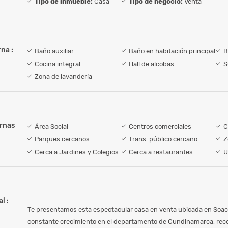
Tipo de inmueble:
Casa
Tipo de negocio:
Venta
na :
Baño auxiliar
Baño en habitación principal
B
Cocina integral
Hall de alcobas
S
Zona de lavandería
ernas
Área Social
Centros comerciales
C
Parques cercanos
Trans. público cercano
Z
Cerca a Jardines y Colegios
Cerca a restaurantes
U
l :
Te presentamos esta espectacular casa en venta ubicada en Soac
constante crecimiento en el departamento de Cundinamarca, rec