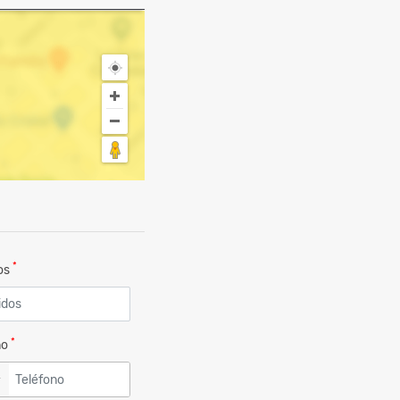
*
dos
*
no
▼