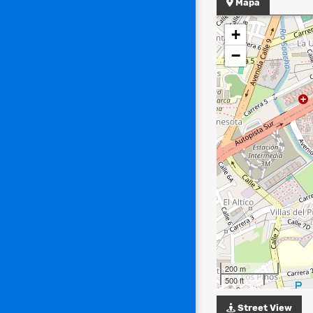
Mapa
+
−
200 m
500 ft
Street View