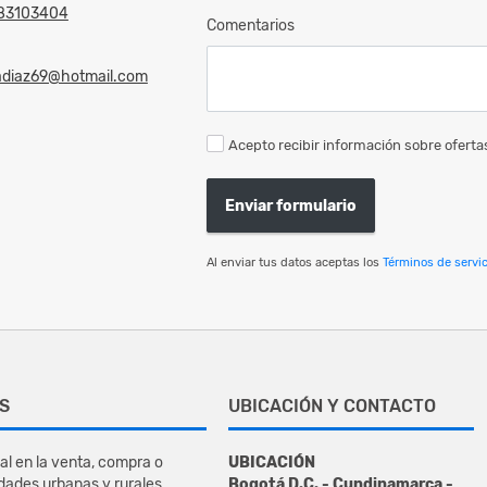
83103404
Comentarios
adiaz69@hotmail.com
Acepto recibir información sobre ofertas
Enviar formulario
Al enviar tus datos aceptas los
Términos de servic
S
UBICACIÓN Y CONTACTO
al en la venta, compra o
UBICACIÓN
dades urbanas y rurales.
Bogotá D.C. - Cundinamarca -