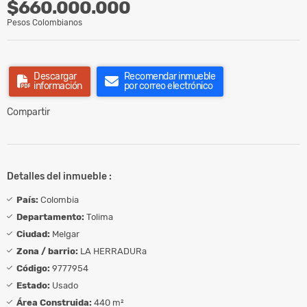
$660.000.000
Pesos Colombianos
Descargar
Recomendar inmueble
información
por correo electrónico
Compartir
Detalles del inmueble :
País:
Colombia
Departamento:
Tolima
Ciudad:
Melgar
Zona / barrio:
LA HERRADURa
Código:
9777954
Estado:
Usado
Área Construida:
440 m²