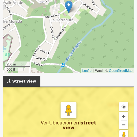
200 m
500 ft
Leaflet
| Wasi - ©
OpenStreetMap
Street View
Ver Ubicación
en
street
view