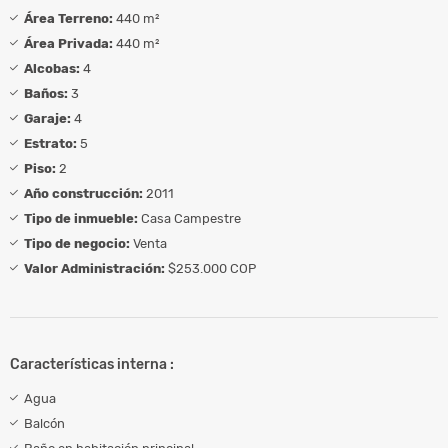
Área Terreno:
440 m²
Área Privada:
440 m²
Alcobas:
4
Baños:
3
Garaje:
4
Estrato:
5
Piso:
2
Año construcción:
2011
Tipo de inmueble:
Casa Campestre
Tipo de negocio:
Venta
Valor Administración:
$253.000 COP
Características interna :
Agua
Balcón