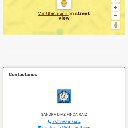
Ver Ubicación
en
street
view
Contáctanos
SANDRA DIAZ FINCA RAIZ
+573183103404
sandradiaz69@hotmail.com