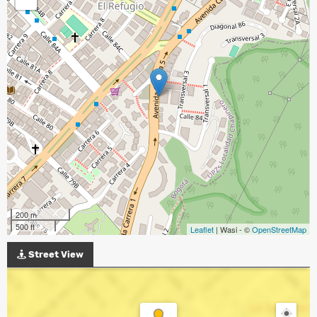
200 m
500 ft
Leaflet
| Wasi - ©
OpenStreetMap
Street View