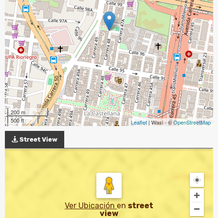
200 m
500 ft
Leaflet
| Wasi - ©
OpenStreetMap
Street View
Ver Ubicación
en
street
view