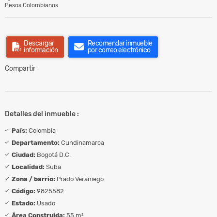
Pesos Colombianos
Descargar
Recomendar inmueble
información
por correo electrónico
Compartir
Detalles del inmueble :
País:
Colombia
Departamento:
Cundinamarca
Ciudad:
Bogotá D.C.
Localidad:
Suba
Zona / barrio:
Prado Veraniego
Código:
9825582
Estado:
Usado
Área Construida:
55 m²