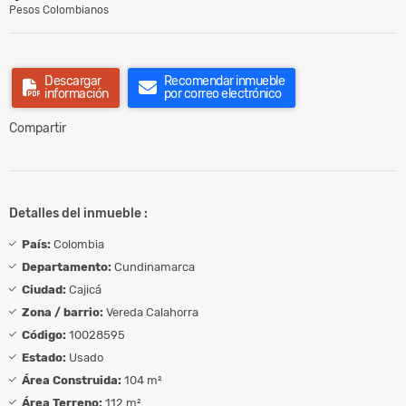
Pesos Colombianos
Descargar
Recomendar inmueble
información
por correo electrónico
Compartir
Detalles del inmueble :
País:
Colombia
Departamento:
Cundinamarca
Ciudad:
Cajicá
Zona / barrio:
Vereda Calahorra
Código:
10028595
Estado:
Usado
Área Construida:
104 m²
Área Terreno:
112 m²