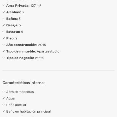
Área Privada:
127 m²
Alcobas:
3
Baños:
3
Garaje:
2
Estrato:
4
Piso:
2
Año construcción:
2015
Tipo de inmueble:
Apartaestudio
Tipo de negocio:
Venta
Características interna :
Admite mascotas
Agua
Baño auxiliar
Baño en habitación principal