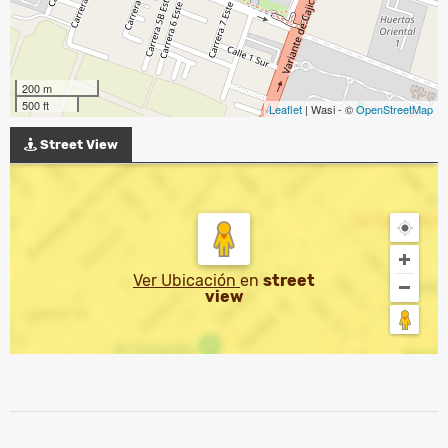
200 m
500 ft
Leaflet
| Wasi - ©
OpenStreetMap
Street View
Ver Ubicación
en
street
view