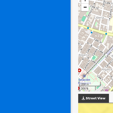
−
200 m
500 ft
Street View