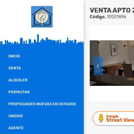
VENTA APTO 
Código.
10001896
INICIO
VENTA
ALQUILER
PERMUTAR
PROPIEDADES NUEVAS EN ESTADOS
UNIDOS
Google
Street Vie
AGENTE