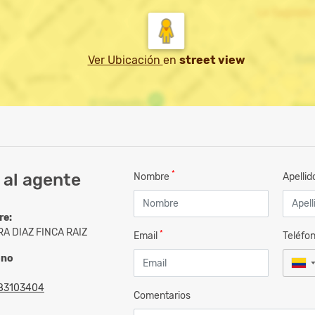
Ver Ubicación
en
street view
*
 al agente
Nombre
Apelli
re:
A DIAZ FINCA RAIZ
*
Email
Teléfo
ono
83103404
Comentarios