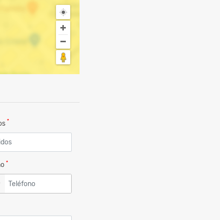
*
dos
*
no
▼