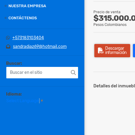
NUESTRA EMPRESA
Precio de venta
$315.000.
CONTÁCTENOS
Pesos Colombianos
+573183103404
sandradiaz69@hotmail.com
Descargar
información
Buscar:
Detalles del inmuebl
Idioma:
Select Language
▼