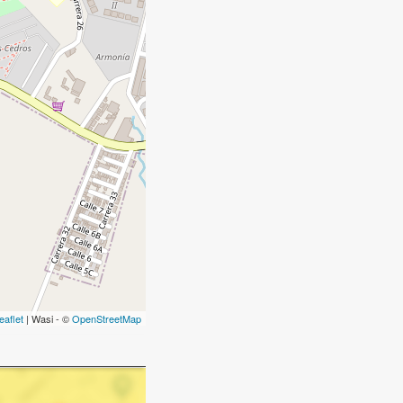
eaflet
| Wasi - ©
OpenStreetMap