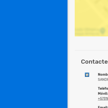
Contacte
Nomb
SANDR
Teléf
Móvil:
+5731
Email: