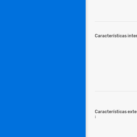
Características inter
Características ext
: