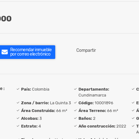
000
Recomendar inmueble
Compartir
por correo electrónico
e :
País:
Colombia
Departamento:
C
Cundinamarca
Zona / barrio:
La Quinta 3
Código:
10001896
E
Área Construida:
66 m²
Área Terreno:
66 m²
Á
Alcobas:
3
Baños:
2
G
Estrato:
4
Año construcción:
2022
T
A