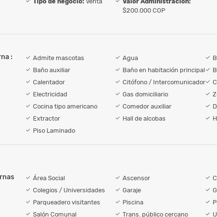
Tipo de negocio:
Venta
Valor Administración:
$200.000 COP
na :
Admite mascotas
Agua
B
Baño auxiliar
Baño en habitación principal
B
Calentador
Citófono / Intercomunicador
C
Electricidad
Gas domiciliario
Z
Cocina tipo americano
Comedor auxiliar
D
Extractor
Hall de alcobas
H
Piso Laminado
ernas
Área Social
Ascensor
C
Colegios / Universidades
Garaje
G
Parqueadero visitantes
Piscina
P
Salón Comunal
Trans. público cercano
U