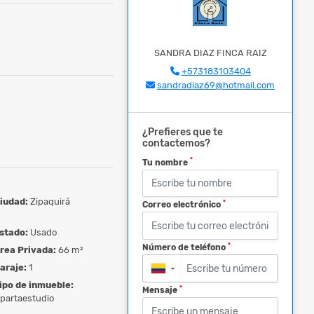
SANDRA DIAZ FINCA RAIZ
+573183103404
sandradiaz69@hotmail.com
¿Prefieres que te
contactemos?
*
Tu nombre
iudad:
Zipaquirá
*
Correo electrónico
stado:
Usado
*
Número de teléfono
rea Privada:
66 m²
araje:
1
▼
ipo de inmueble:
*
Mensaje
partaestudio