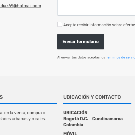
adiaz69@hotmail.com
Acepto recibir información sobre ofertas
Enviar formulario
Al enviar tus datos aceptas los
Términos de servic
S
UBICACIÓN Y CONTACTO
al en la venta, compra o
UBICACIÓN
dades urbanas y rurales.
Bogotá D.C. - Cundinamarca -
.
Colombia
MÓVIL